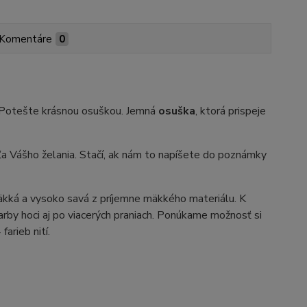
Komentáre
0
? Potešte krásnou osuškou. Jemná
osuška
, ktorá prispeje
ášho želania. Stačí, ak nám to napíšete do poznámky
kká a vysoko savá z príjemne mäkkého materiálu. K
 farby hoci aj po viacerých praniach. Ponúkame možnosť si
arieb nití.