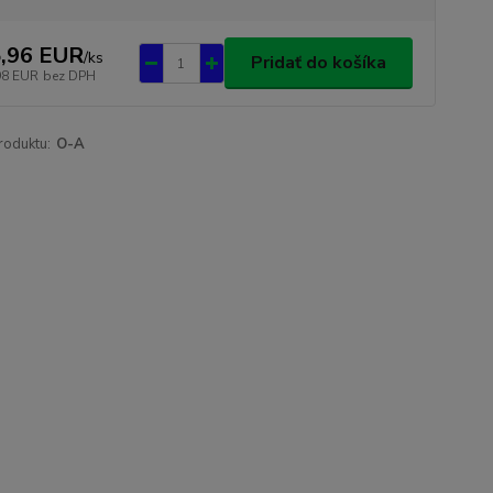
,96 EUR
/
ks
Pridať do košíka
98 EUR
bez DPH
roduktu:
O-A