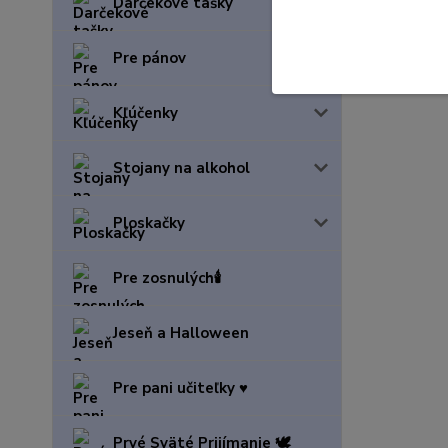
Darčekové tašky
Pre pánov
Kľúčenky
Stojany na alkohol
Ploskačky
Pre zosnulých🕯️
Jeseň a Halloween
Pre pani učiteľky ♥️
Prvé Sväté Prijímanie 🕊️