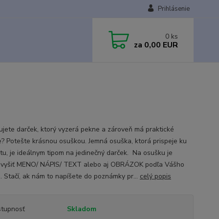
Prihlásenie
0
ks
za
0,00 EUR
ujete darček, ktorý vyzerá pekne a zároveň má praktické
ie? Potešte krásnou osuškou. Jemná osuška, ktorá prispeje ku
tu, je ideálnym tipom na jedinečný darček. Na osušku je
vyšiť MENO/ NÁPIS/ TEXT alebo aj OBRÁZOK podľa Vášho
a. Stačí, ak nám to napíšete do poznámky pr...
celý popis
tupnosť
Skladom