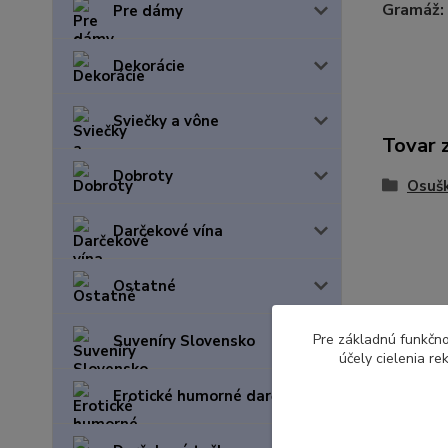
Gramáž:
Pre dámy
Dekorácie
Sviečky a vône
Tovar 
Dobroty
Osuš
Darčekové vína
Ostatné
Pre základnú funkčno
Suveníry Slovensko
účely cielenia r
Erotické humorné darčeky