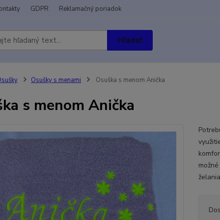
ontakty
GDPR
Reklamačný poriadok
Hľadať
Osušky
Osušky s menami
Osuška s menom Anička
ka s menom Anička
Potreb
využit
komfor
možné 
želani
Dos