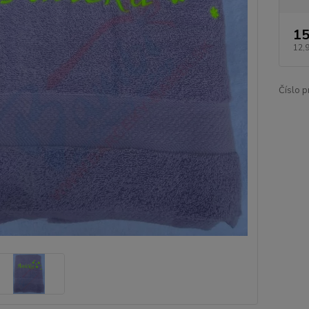
15
12,
Číslo p