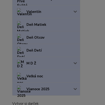
Valentín
Deň Matiek
Deň Otcov
Deň Detí
M D Ž
Veľká noc
Vianoce 2025
Vytvor si darček