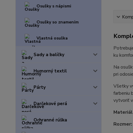
Osušky s nápismi
Kompl
Osušky so znamením
Komple
Vlastná osuška
Potrebuje
Sady a balíčky
ku komfor
Na osušk
Humorný textil
pri odosi
Všetky v
Párty
farbeniu 
vytvoriť 
Darčekové perá
Materiál
Ochranné rúška
Rozmer: