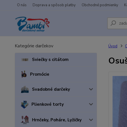
O nás
Doprava a spôsob platby
Obchodné podmienky
K
Kategórie darčekov
Úvod
Osuš
Sviečky s citátom
Promócie
Svadobné darčeky
Plienkové torty
Hrnčeky, Poháre, Lyžičky