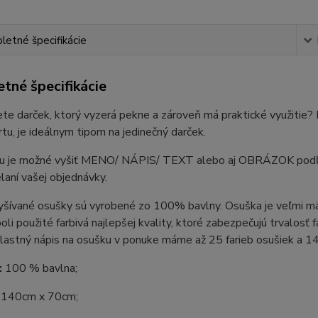
etné špecifikácie
tné špecifikácie
te darček, ktorý vyzerá pekne a zároveň má praktické využitie
tu, je ideálnym tipom na jedinečný darček.
u je možné vyšiť MENO/ NÁPIS/ TEXT alebo aj OBRÁZOK podľa V
elaní vašej objednávky.
yšívané osušky sú vyrobené zo 100% bavlny. Osuška je veľmi mä
boli použité farbivá najlepšej kvality, ktoré zabezpečujú trvalosť
vlastný nápis na osušku v ponuke máme až 25 farieb osušiek a 14 f
:
100 % bavlna;
140cm x 70cm;