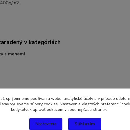
400g/m2
zaradený v kategóriách
ky s menami
sť, spríjemnenie používania webu, analytické účely a v prípade udeleni
eklamy využívame súbory cookies. Nastavenie vlastných preferencií coo
kedykoľvek upraviť odkazom v spodnej časti stránok.
Súhlasím
Nastavenia