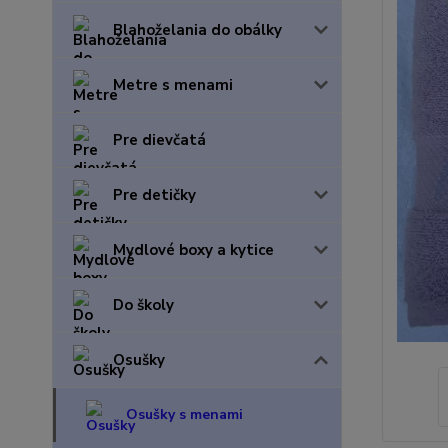
Blahoželania do obálky
Metre s menami
Pre dievčatá
Pre detičky
Mydlové boxy a kytice
Do školy
Osušky
Osušky s menami