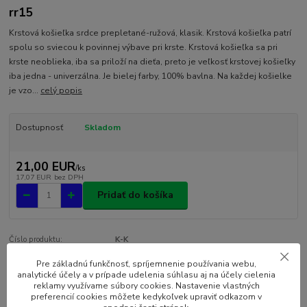
rr15
Krstová košieľka srdce prepletané-ružová, klasik. Krstová košieľka patrí
spolu so sviecou k povinnej výbave pri krste. Krstová košieľka sa pri
krste neoblieka, iba sa priloží na dieťa, preto je veľkosť krstovej košieľky
iba jedna - univerzálna. Je bielej farby, 100% bavlna. Na každej košielke
je vzo...
celý popis
Dostupnosť
Skladom
21,00 EUR
/
ks
17,07 EUR
bez DPH
Pridať do košíka
Číslo produktu:
K-K
Pre základnú funkčnosť, spríjemnenie používania webu,
analytické účely a v prípade udelenia súhlasu aj na účely cielenia
Kompletné špecifikácie
reklamy využívame súbory cookies. Nastavenie vlastných
preferencií cookies môžete kedykoľvek upraviť odkazom v