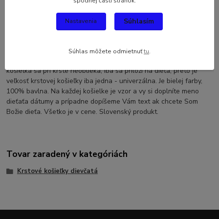
spodnej časti stránok.
Komentáre
0
Súhlasím
Nastavenia
Kompletné špecifikácie
Krstová košieľka srdce prepletané-ružová, klasik. Krstová košieľka
Súhlas môžete odmietnuť
tu
.
patrí spolu so sviecou k povinnej výbave pri krste. Krstová
košieľka sa pri krste neoblieka, iba sa priloží na dieťa, preto je
veľkosť krstovej košieľky iba jedna - univerzálna. Je bielej farby,
100% bavlna. Na každej košielke je vzor a vy si doplníte meno
dieťaťa dátumy a prípadne dopíšeme Vám text ak chcete Som
Božie dieťa. Všetko je v cene. Slovenský produkt.
Tovar zaradený v kategóriách
Krstové košieľky dievčatá