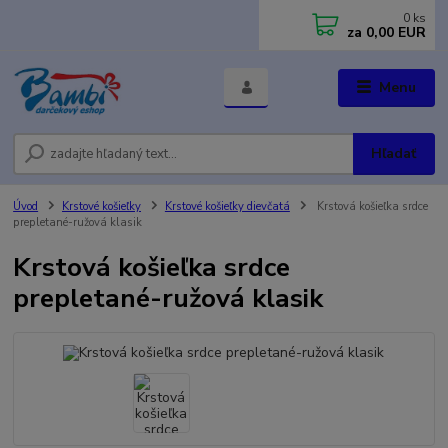
0
ks
za
0,00 EUR
Menu
Hľadať
Úvod
Krstové košieľky
Krstové košieľky dievčatá
Krstová košieľka srdce
prepletané-ružová klasik
Krstová košieľka srdce
prepletané-ružová klasik