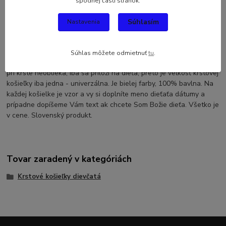
spodnej časti stránok.
Komentáre
0
Súhlasím
Nastavenia
Kompletné špecifikácie
Krstová košieľka holubice- ružová, klasik. Krstová košieľka patrí
Súhlas môžete odmietnuť
tu
.
spolu so sviecou k povinnej výbave pri krste. Krstová košieľka sa
pri krste neoblieka, iba sa priloží na dieťa, preto je veľkosť krstovej
košieľky iba jedna - univerzálna. Je bielej farby, 100% bavlna. Na
každej košielke je vzor a vy si doplníte meno dieťaťa dátumy a
prípadne dopíšeme Vám text ak chcete Som Božie dieťa. Všetko je
v cene. Slovenský produkt.
Tovar zaradený v kategóriách
Krstové košieľky dievčatá