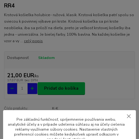
RR4
Krstová košieľka holubice- ružová, klasik. Krstová košieľka patrí spolu so
sviecou k povinnej výbave pri krste. Krstová košieľka sa pri krste
neoblieka, iba sa priloží na dieťa, preto je veľkosť krstovej košieľky iba
jedna - univerzálna. Je bielej farby, 100% bavlna. Na každej košielke je
vzor a vy ...
celý popis
Dostupnosť
Skladom
21,00 EUR
/
ks
17,07 EUR
bez DPH
Pridať do košíka
Číslo produktu:
K-K
Pre základnú funkčnosť, spríjemnenie používania webu,
analytické účely a v prípade udelenia súhlasu aj na účely cielenia
Kompletné špecifikácie
reklamy využívame súbory cookies. Nastavenie vlastných
preferencií cookies môžete kedykoľvek upraviť odkazom v