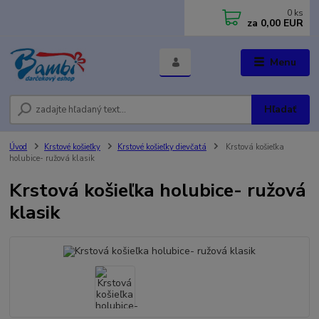
0
ks
za
0,00 EUR
Menu
Hľadať
Úvod
Krstové košieľky
Krstové košieľky dievčatá
Krstová košieľka
holubice- ružová klasik
Krstová košieľka holubice- ružová
klasik