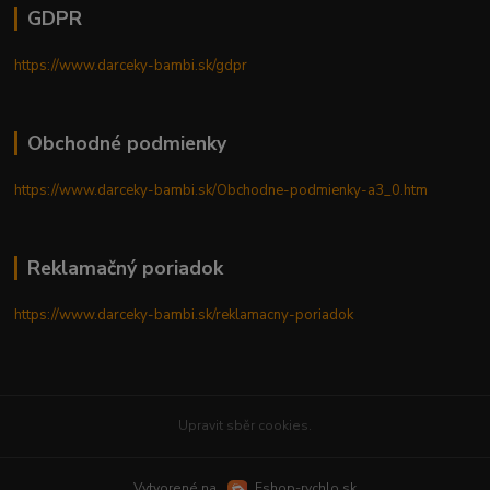
GDPR
https://www.darceky-bambi.sk/gdpr
Obchodné podmienky
https://www.darceky-bambi.sk/Obchodne-podmienky-a3_0.htm
Reklamačný poriadok
https://www.darceky-bambi.sk/reklamacny-poriadok
Upravit sběr cookies.
Vytvorené na
Eshop-rychlo.sk