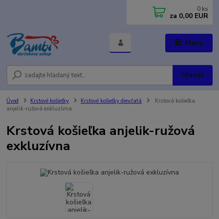
0
ks
za
0,00 EUR
Menu
Hľadať
Úvod
Krstové košieľky
Krstové košieľky dievčatá
Krstová košieľka
anjelik-ružová exkluzívna
Krstová košieľka anjelik-ružová
exkluzívna