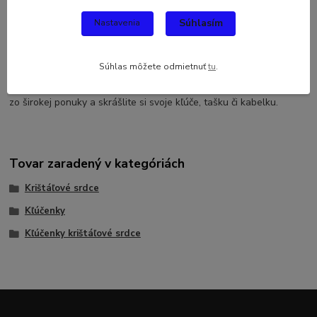
Súhlasím
Nastavenia
Kompletné špecifikácie
Štýlová a elegantná kľúčenka s krásnym nápisom Úžasná dcéra
Súhlas môžete odmietnuť
tu
.
by nemala chýbať na kľúčoch žiadnej dcére. Krištáľové srdce sa dá
tiež využiť ako dekorácia na školskú tašku či kabelku. Vyberte si
zo širokej ponuky a skrášlite si svoje kľúče, tašku či kabelku.
Tovar zaradený v kategóriách
Krištáľové srdce
Kľúčenky
Kľúčenky krištáľové srdce