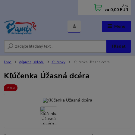
0
ks
za
0,00 EUR
Menu
Hľadať
Úvod
Výpredaj skladu
Kľúčenky
Kľúčenka Úžasná dcéra
Kľúčenka Úžasná dcéra
Akcia