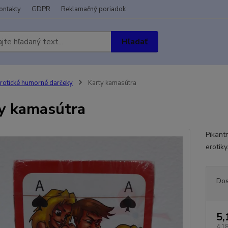
ontakty
GDPR
Reklamačný poriadok
Hľadať
rotické humorné darčeky
Karty kamasútra
y kamasútra
Pikant
erotiky
Dos
5,
4,1