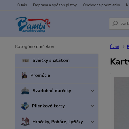
O nás
Doprava a spôsob platby
Obchodné podmienky
K
Kategórie darčekov
Úvod
E
Kart
Sviečky s citátom
Promócie
Svadobné darčeky
Plienkové torty
Hrnčeky, Poháre, Lyžičky