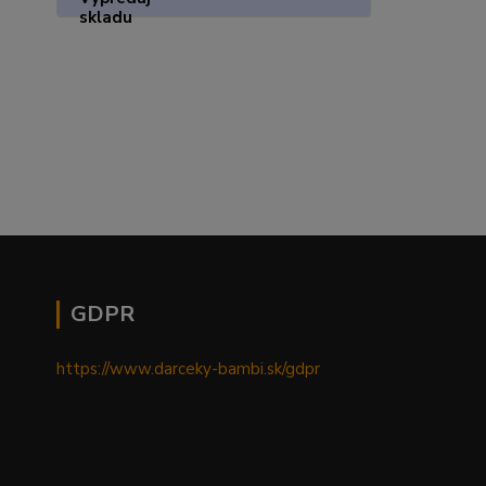
GDPR
https://www.darceky-bambi.sk/gdpr