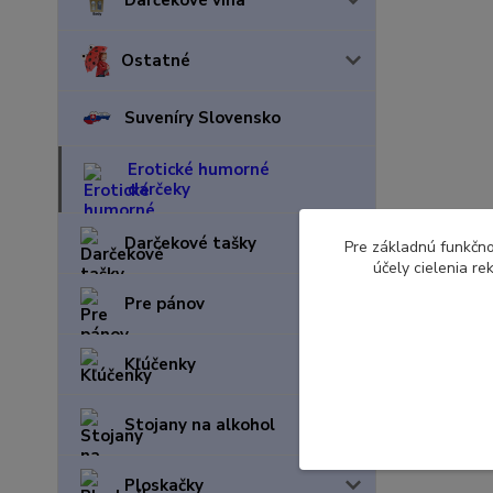
Ostatné
Suveníry Slovensko
Erotické humorné
darčeky
Darčekové tašky
Pre základnú funkčno
účely cielenia r
Pre pánov
Kľúčenky
Stojany na alkohol
Ploskačky