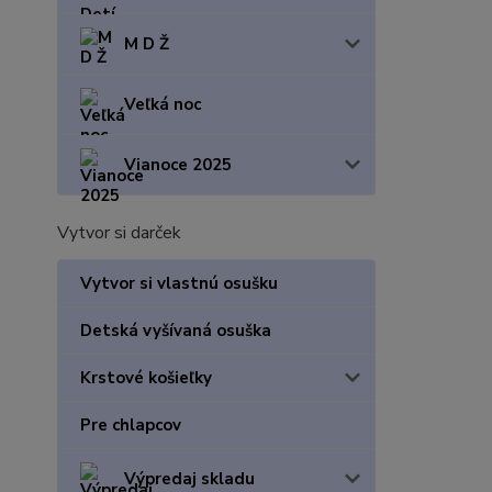
M D Ž
Veľká noc
Vianoce 2025
Vytvor si darček
Vytvor si vlastnú osušku
Detská vyšívaná osuška
Krstové košieľky
Pre chlapcov
Výpredaj skladu