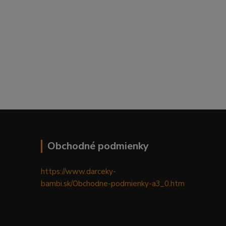
Obchodné podmienky
https://www.darceky-
bambi.sk/Obchodne-podmienky-a3_0.htm