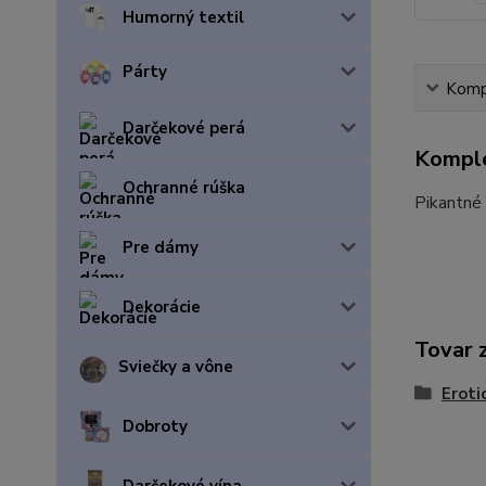
Humorný textil
Párty
Kompl
Darčekové perá
Komple
Ochranné rúška
Pikantné 
Pre dámy
Dekorácie
Tovar 
Sviečky a vône
Eroti
Dobroty
Darčekové vína