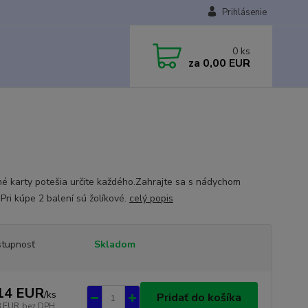
Prihlásenie
0
ks
za
0,00 EUR
né karty potešia určite každého.Zahrajte sa s nádychom
.Pri kúpe 2 balení sú žolíkové.
celý popis
tupnosť
Skladom
14 EUR
/
ks
Pridať do košíka
8 EUR
bez DPH