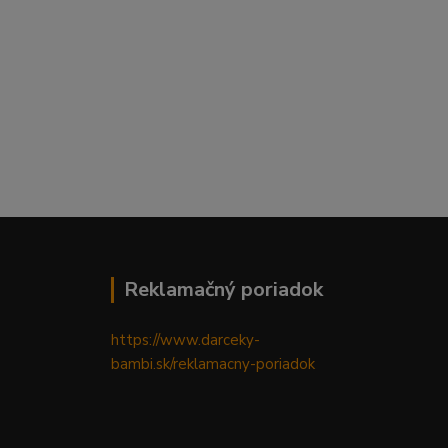
Reklamačný poriadok
https://www.darceky-
bambi.sk/reklamacny-poriadok