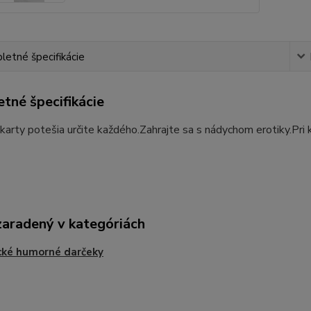
etné špecifikácie
tné špecifikácie
karty potešia určite každého.Zahrajte sa s nádychom erotiky.Pri 
zaradený v kategóriách
cké humorné darčeky