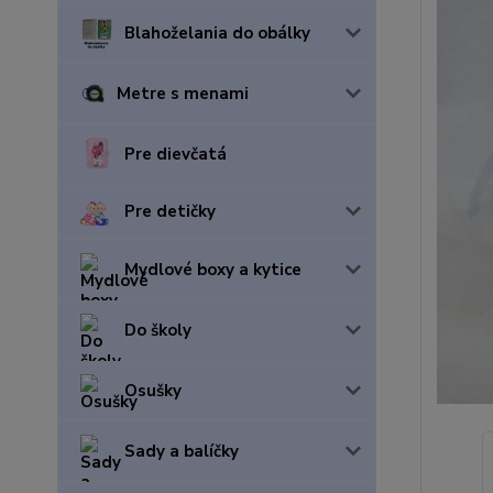
Blahoželania do obálky
Metre s menami
Pre dievčatá
Pre detičky
Mydlové boxy a kytice
Do školy
Osušky
Sady a balíčky