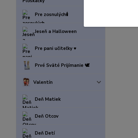
Tovar 
Pre zosnulých🕯️
Fľaše
Jeseň a Halloween
Pre pani učiteľky ♥️
Prvé Sväté Prijímanie 🕊️
Valentín
Deň Matiek
Deň Otcov
Deň Detí