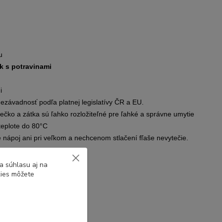
u
k s potravinami
i
nezávadnosť podľa platnej legislatívy ČR a EU.
iečko a zátka sú ľahko rozložiteľné pre ľahké a správne umytie
teplote do 80°C
 nápoj ani pri veľkom a nechcenom stlačení fľaše nevytečie.
a súhlasu aj na
kies môžete