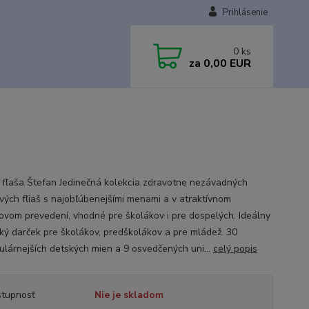
Prihlásenie
0
ks
za
0,00 EUR
fľaša Štefan Jedinečná kolekcia zdravotne nezávadných
vých fľiaš s najobľúbenejšími menami a v atraktívnom
ovom prevedení, vhodné pre školákov i pre dospelých. Ideálny
cký darček pre školákov, predškolákov a pre mládež. 30
ulárnejších detských mien a 9 osvedčených uni...
celý popis
tupnosť
Nie je skladom