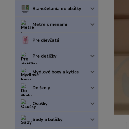
Blahoželania do obálky
Metre s menami
Pre dievčatá
Pre detičky
Mydlové boxy a kytice
Do školy
Osušky
Sady a balíčky