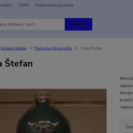
ontakty
GDPR
Reklamačný poriadok
Hľadať
ýpredaj skladu
Fľaše pre zdravé pitie
Fľaša Štefan
a Štefan
Menná 
nápojo
design
prakti
najpop
Dos