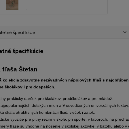
etné špecifikácie
tné špecifikácie
fľaša Štefan
 kolekcia zdravotne nezávadných nápojových fľiaš s najobľúben
e školákov i pre dospelých.
lny praktický darček pre školákov, predškolákov a pre mládež.
najpopulárnejších detských mien a 9 osvedčených univerzálnych textov.
ká škála atraktívnych kombinácií fliaš, viečok i zátok.
tické využitie pre pitný režim v škole, pri športe, v táboroch, na prech
ery fľaše sú vhodné na nosenie v školskej aktovke, v batohu alebo v d