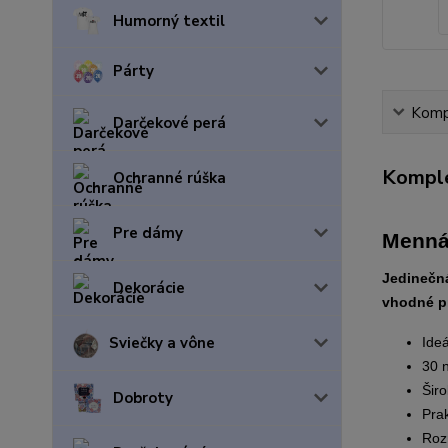
Humorný textil
Párty
Kompl
Darčekové perá
Komple
Ochranné rúška
Pre dámy
Menná 
Jedinečná
Dekorácie
vhodné pr
Sviečky a vône
Ideá
30 
Širo
Dobroty
Prak
Rozm