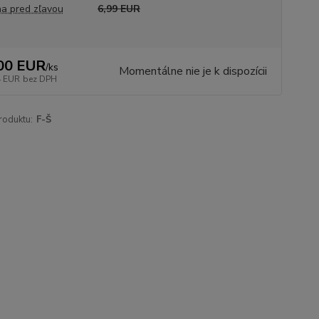
a pred zľavou
6,99 EUR
00 EUR
/
ks
Momentálne nie je k dispozícii
4 EUR
bez DPH
roduktu:
F-Š