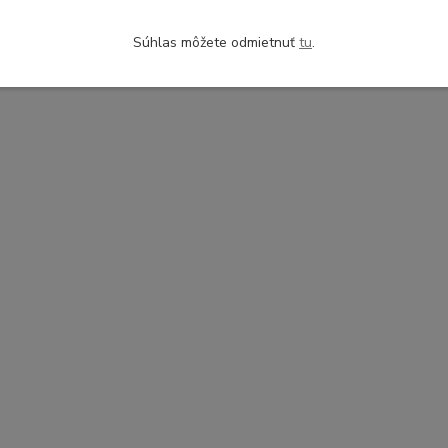
zaradený v kategóriách
Súhlas môžete odmietnuť
tu
.
 pre zdravé pitie