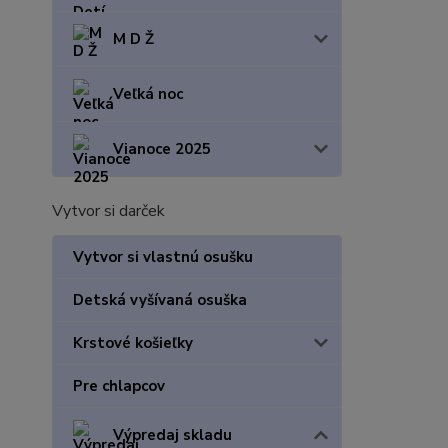
M D Ž
Veľká noc
Vianoce 2025
Vytvor si darček
Vytvor si vlastnú osušku
Detská vyšívaná osuška
Krstové košieľky
Pre chlapcov
Výpredaj skladu