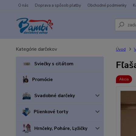
O nás
Doprava a spôsob platby
Obchodné podmienky
K
Kategórie darčekov
Úvod
V
Fľaš
Sviečky s citátom
Promócie
Akcia
Svadobné darčeky
Plienkové torty
Hrnčeky, Poháre, Lyžičky