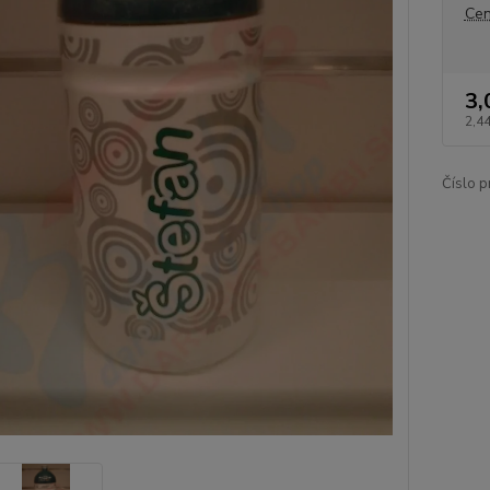
Cen
3,
2,4
Číslo p