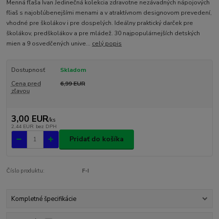
Menná fľaša Ivan Jedinečná kolekcia zdravotne nezávadných nápojových
fľiaš s najobľúbenejšími menami a v atraktívnom designovom prevedení,
vhodné pre školákov i pre dospelých. Ideálny praktický darček pre
školákov, predškolákov a pre mládež. 30 najpopulárnejších detských
mien a 9 osvedčených unive...
celý popis
Dostupnosť
Skladom
Cena pred
6,99 EUR
zľavou
3,00 EUR
/
ks
2,44 EUR
bez DPH
Pridať do košíka
Číslo produktu:
F-I
Kompletné špecifikácie