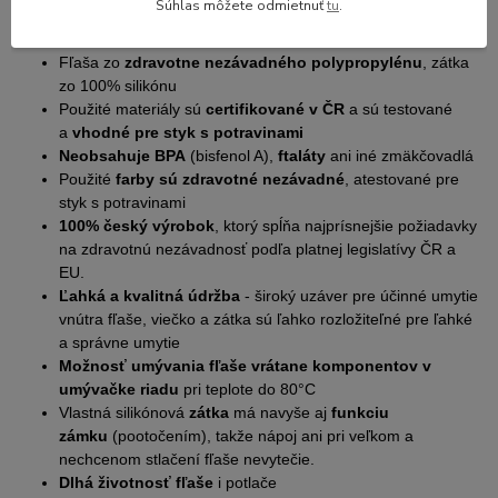
Súhlas môžete odmietnuť
tu
.
Výhody fľaše, ktoré ocení každá starostlivá mamička:
Fľaša zo
zdravotne nezávadného polypropylénu
, zátka
zo 100% silikónu
Použité materiály sú
certifikované v ČR
a sú testované
a
vhodné pre styk s potravinami
Neobsahuje BPA
(bisfenol A),
ftaláty
ani iné zmäkčovadlá
Použité
farby sú zdravotné nezávadné
, atestované pre
styk s potravinami
100% český výrobok
, ktorý spĺňa najprísnejšie požiadavky
na zdravotnú nezávadnosť podľa platnej legislatívy ČR a
EU.
Ľahká a kvalitná údržba
- široký uzáver pre účinné umytie
vnútra fľaše, viečko a zátka sú ľahko rozložiteľné pre ľahké
a správne umytie
Možnosť umývania fľaše vrátane komponentov v
umývačke riadu
pri teplote do 80°C
Vlastná silikónová
zátka
má navyše aj
funkciu
zámku
(pootočením), takže nápoj ani pri veľkom a
nechcenom stlačení fľaše nevytečie.
Dlhá životnosť fľaše
i potlače