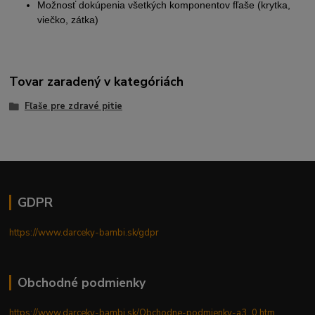
Možnosť dokúpenia všetkých komponentov fľaše (krytka,
viečko, zátka)
Tovar zaradený v kategóriách
Fľaše pre zdravé pitie
GDPR
https://www.darceky-bambi.sk/gdpr
Obchodné podmienky
https://www.darceky-bambi.sk/Obchodne-podmienky-a3_0.htm