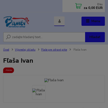
0
ks
za
0,00 EUR
Menu
Hľadať
Úvod
Výpredaj skladu
Fľaše pre zdravé pitie
Fľaša Ivan
Fľaša Ivan
Akcia