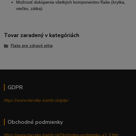
Možnosť dokúpenia všetkých komponentov fľaše (krytka,
viečko, zátka)
Tovar zaradený v kategóriách
Fľaše pre zdravé pitie
GDPR
https://www.darceky-bambi.sk/gdpr
Obchodné podmienky
https://www.darceky-bambi.sk/Obchodne-podmienky-a3_0.htm