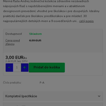
Menná fľaša Andrej Jedinečná kolekcia zdravotne nezávadných
nápojových fľiaš s najobľúbenejšími menami a v atraktívnom
designovom prevedení, vhodné pre školákov i pre dospelých. Ideálny
praktický darček pre školákov, predškolákov a pre mládež. 30
najpopulárnejších detských mien a 9 osvedčených uni...
celý popis
Dostupnosť
Skladom
Cena pred
6,99 EUR
zľavou
3,00 EUR
/
ks
2,44 EUR
bez DPH
Pridať do košíka
Číslo produktu:
F-A
Kompletné špecifikácie