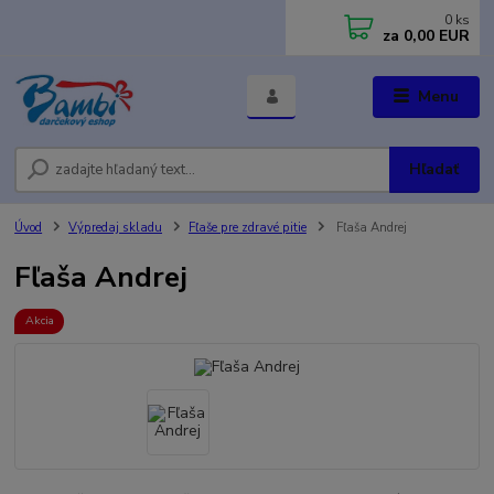
0
ks
za
0,00 EUR
Menu
Hľadať
Úvod
Výpredaj skladu
Fľaše pre zdravé pitie
Fľaša Andrej
Fľaša Andrej
Akcia