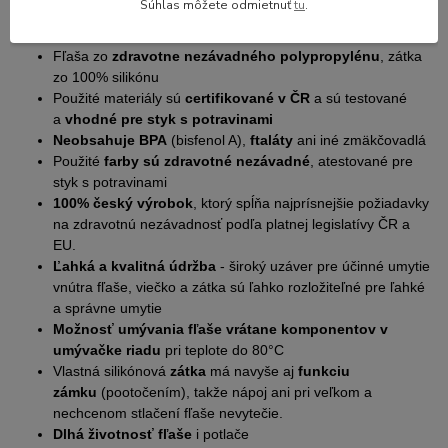
Súhlas môžete odmietnuť
tu
.
Výhody fľaše, ktoré ocení každá starostlivá mamička:
Fľaša zo
zdravotne nezávadného polypropylénu
, zátka
zo 100% silikónu
Použité materiály sú
certifikované v ČR
a sú testované
a
vhodné pre styk s potravinami
Neobsahuje BPA
(bisfenol A),
ftaláty
ani iné zmäkčovadlá
Použité
farby sú zdravotné nezávadné
, atestované pre
styk s potravinami
100% český výrobok
, ktorý spĺňa najprísnejšie požiadavky
na zdravotnú nezávadnosť podľa platnej legislatívy ČR a
EU.
Ľahká a kvalitná údržba
- široký uzáver pre účinné umytie
vnútra fľaše, viečko a zátka sú ľahko rozložiteľné pre ľahké
a správne umytie
Možnosť umývania fľaše vrátane komponentov v
umývačke riadu
pri teplote do 80°C
Vlastná silikónová
zátka
má navyše aj
funkciu
zámku
(pootočením), takže nápoj ani pri veľkom a
nechcenom stlačení fľaše nevytečie.
Dlhá životnosť fľaše
i potlače