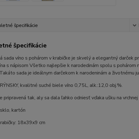
etné špecifikácie
tné špecifikácie
 sada víno s pohárom v krabičke je skvelý a elegantný darček pre
ína s nápisom Všetko najlepšie k narodedinám spolu s pohárom na
 Takáto sada je ideálnym darčekom k narodeninám a životnému ju
ÝNSKY, kvalitné suché biele víno 0,75L, alk.:12,0 obj.%.
je pripravená tak, aly sa dala ľahko odniesť vďaka ušku na vrchne
 sklo, kartón
rabičky: 18x39x9 cm