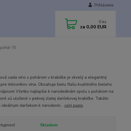
Prihlásenie
0
ks
za
0,00 EUR
 pohár 70
ová sada víno s pohárom v krabičke je skvelý a elegantný
 pre milovníkov vína. Obsahuje bielu fľašu kvalitného bieleho
 nápisom Všetko najlepšie k narodedinám spolu s pohárom na
toré sú uložené v peknej zlatej darčekovej krabičke. Takáto
e ideálnym darčekom k narodenin...
celý popis
tupnosť
Skladom