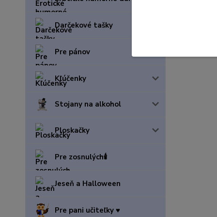
Darčekové tašky
Pre pánov
Kľúčenky
Stojany na alkohol
Ploskačky
Pre zosnulých🕯️
Jeseň a Halloween
Pre pani učiteľky ♥️