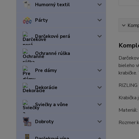
Humorný textil
Párty
Kompl
Darčekové perá
Komple
Ochranné rúška
Darčeková
bieleho v
Pre dámy
krabičke.
RIZLING R
Dekorácie
Krabička 
Sviečky a vône
Materiál:
Dobroty
Rozmer k
Darčekové vína