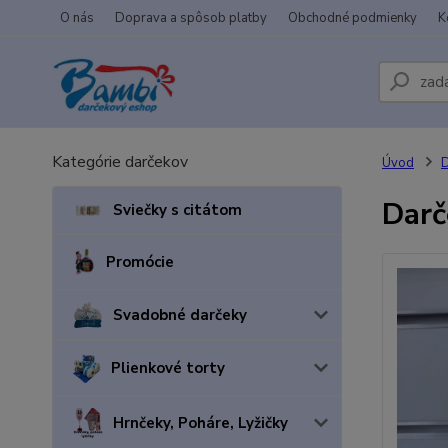
O nás
Doprava a spôsob platby
Obchodné podmienky
K
Kategórie darčekov
Úvod
D
Darč
Sviečky s citátom
Promócie
Svadobné darčeky
Plienkové torty
Hrnčeky, Poháre, Lyžičky