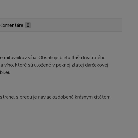
Komentáre
0
 milovníkov vína. Obsahuje bielu fľašu kvalitného
 víno, ktoré sú uložené v peknej zlatej darčekovej
bileu.
j strane, s predu je naviac ozdobená krásnym citátom.