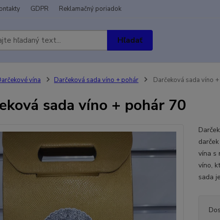
ontakty
GDPR
Reklamačný poriadok
Hľadať
arčekové vína
Darčeková sada víno + pohár
Darčeková sada víno +
eková sada víno + pohár 70
Darček
darček
vína s
víno, k
sada j
Dos