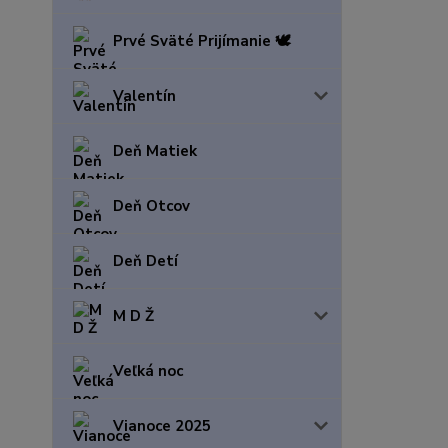
Prvé Sväté Prijímanie 🕊️
Valentín
Deň Matiek
Deň Otcov
Deň Detí
M D Ž
Veľká noc
Vianoce 2025