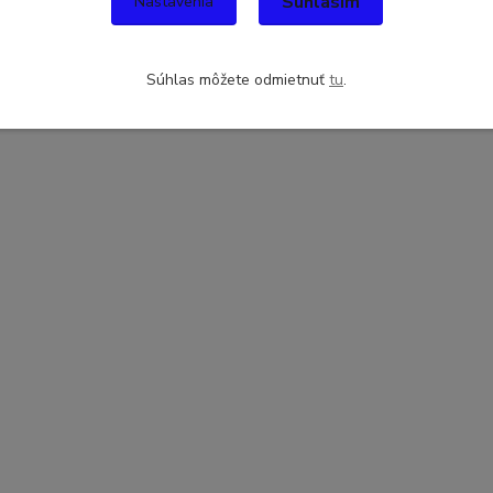
Súhlasím
Nastavenia
Súhlas môžete odmietnuť
tu
.