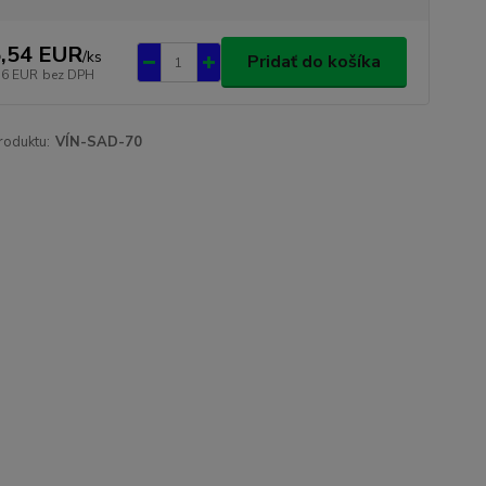
,54 EUR
/
ks
Pridať do košíka
76 EUR
bez DPH
roduktu:
VÍN-SAD-70