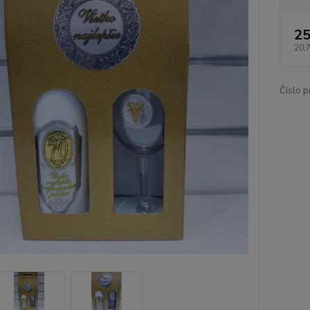
25
20,
Číslo p