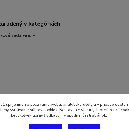
zaradený v kategóriách
ková sada víno +
r
sť, spríjemnenie používania webu, analytické účely a v prípade udeleni
eklamy využívame súbory cookies. Nastavenie vlastných preferencií coo
kedykoľvek upraviť odkazom v spodnej časti stránok.