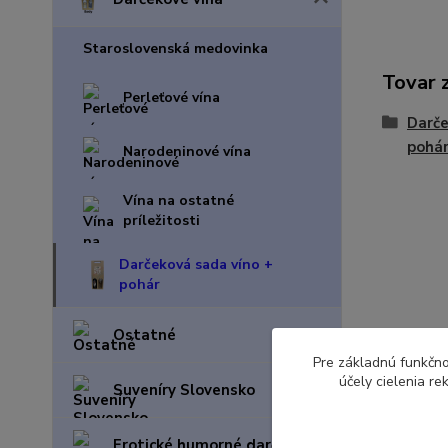
Staroslovenská medovinka
Tovar 
Perleťové vína
Darče
pohá
Narodeninové vína
Vína na ostatné
príležitosti
Darčeková sada víno +
pohár
Ostatné
Pre základnú funkčno
účely cielenia r
Suveníry Slovensko
Erotické humorné darčeky