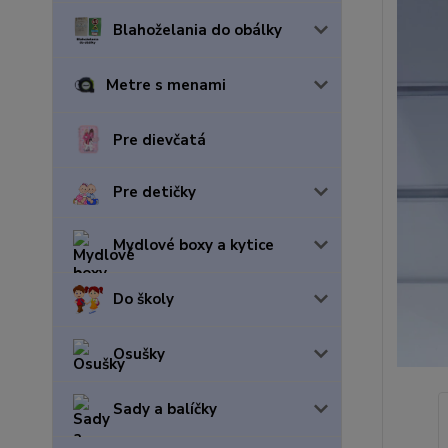
Blahoželania do obálky
Metre s menami
Pre dievčatá
Pre detičky
Mydlové boxy a kytice
Do školy
Osušky
Sady a balíčky