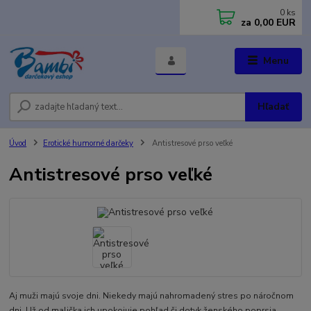
0
ks
za
0,00 EUR
Menu
Hľadať
Úvod
Erotické humorné darčeky
Antistresové prso veľké
Antistresové prso veľké
Aj muži majú svoje dni. Niekedy majú nahromadený stres po náročnom
dni. Už od malička ich upokojuje pohľad či dotyk ženského poprsia.