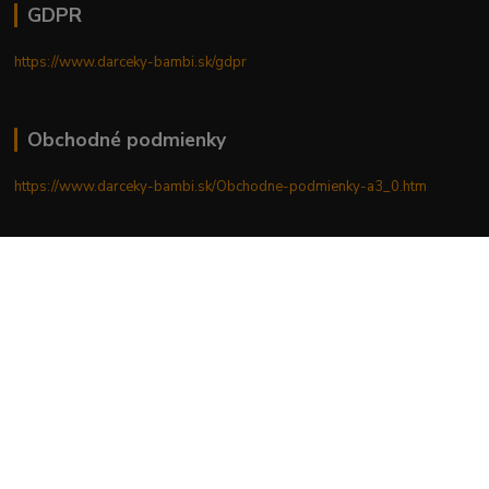
GDPR
https://www.darceky-bambi.sk/gdpr
Obchodné podmienky
https://www.darceky-bambi.sk/Obchodne-podmienky-a3_0.htm
Reklamačný poriadok
https://www.darceky-bambi.sk/reklamacny-poriadok
Upravit sběr cookies.
Vytvorené na
Eshop-rychlo.sk