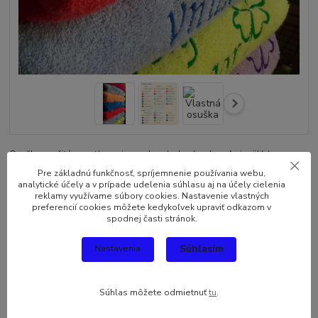
Osuška s vyšitým motívom je vyrobená z bavlny. Je veľmi mäkká a
vysoko savá z príjemne mäkkého materiálu. K farbeniu boli použité
Pre základnú funkčnosť, spríjemnenie používania webu,
farbivá najlepšej kvality, ktoré zabezpečujú trvalosť farby hoci aj po
analytické účely a v prípade udelenia súhlasu aj na účely cielenia
reklamy využívame súbory cookies. Nastavenie vlastných
viacerých praniach. Materiál: 100 % bavlna; Rozmer: 140cm x 70cm;
preferencií cookies môžete kedykoľvek upraviť odkazom v
Gramáž: 400g/m2 Návod: 1.-Vyber...
celý popis
spodnej časti stránok.
Súhlasím
Nastavenia
Dostupnosť
Skladom
Farba osušiek
Súhlas môžete odmietnuť
tu
.