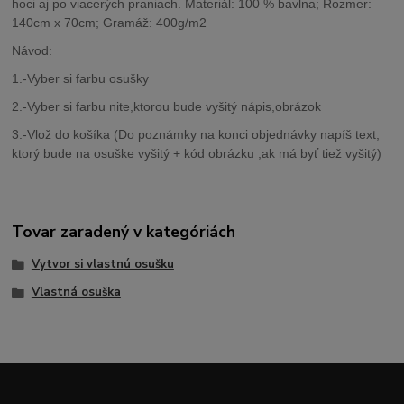
hoci aj po viacerých praniach. Materiál: 100 % bavlna; Rozmer:
140cm x 70cm; Gramáž: 400g/m2
Návod:
1.-Vyber si farbu osušky
2.-Vyber si farbu nite,ktorou bude vyšitý nápis,obrázok
3.-Vlož do košíka (Do poznámky na konci objednávky napíš text,
ktorý bude na osuške vyšitý + kód obrázku ,ak má byť tiež vyšitý)
Tovar zaradený v kategóriách
Vytvor si vlastnú osušku
Vlastná osuška