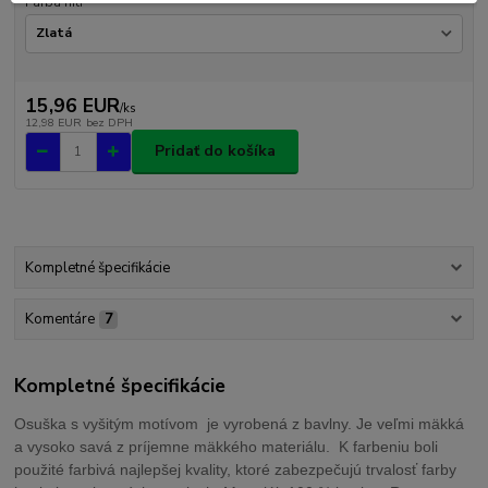
Farba nití
15,96 EUR
/
ks
12,98 EUR
bez DPH
Pridať do košíka
Kompletné špecifikácie
Komentáre
7
Kompletné špecifikácie
Osuška s vyšitým motívom je vyrobená z bavlny. Je veľmi mäkká
a vysoko savá z príjemne mäkkého materiálu. K farbeniu boli
použité farbivá najlepšej kvality, ktoré zabezpečujú trvalosť farby