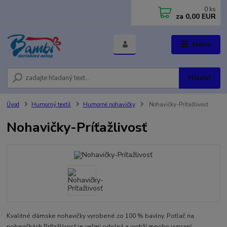
0
ks
za
0,00 EUR
Menu
Hľadať
Úvod
Humorný textil
Humorné nohavičky
Nohavičky-Príťažlivosť
Nohavičky-Príťažlivosť
Kvalitné dámske nohavičky vyrobené zo 100 % bavlny. Potlač na
nohavičkách Príťažlívosť je veľmi odolná a vydrží mnoho vypraní.