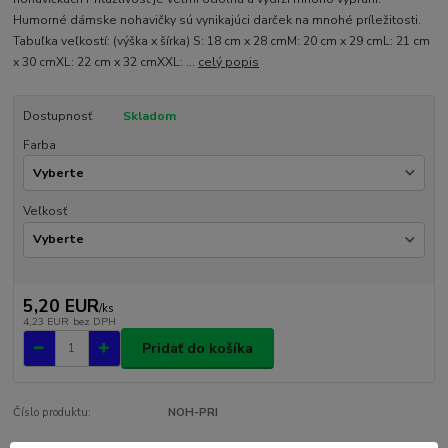
Humorné dámske nohavičky sú vynikajúci darček na mnohé príležitosti.
Tabuľka veľkostí: (výška x šírka) S: 18 cm x 28 cmM: 20 cm x 29 cmL: 21 cm
x 30 cmXL: 22 cm x 32 cmXXL: ...
celý popis
Dostupnosť
Skladom
Farba
Veľkosť
5,20 EUR
/
ks
4,23 EUR
bez DPH
Pridať do košíka
Číslo produktu:
NOH-PRI