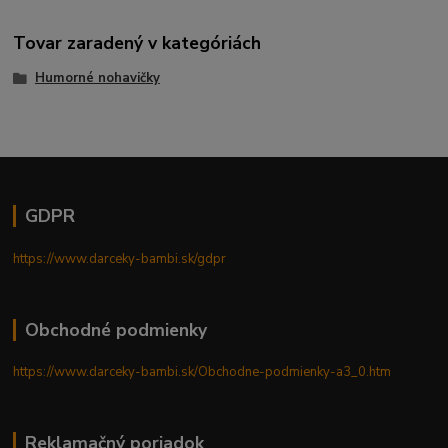
Tovar zaradený v kategóriách
Humorné nohavičky
GDPR
https://www.darceky-bambi.sk/gdpr
Obchodné podmienky
https://www.darceky-bambi.sk/Obchodne-podmienky-a3_0.htm
Reklamačný poriadok