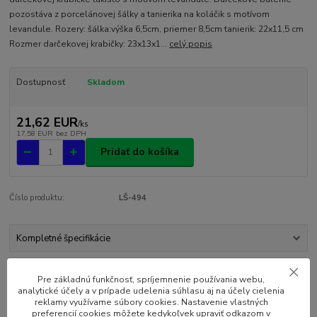
pozostáva z porcelánovej šálky a tanierika na koláčik s motívom
levandule. Rozery: šálka:výška 6,5cm, priemer 8,5cm tanierik: 22x11,5 cm
Rozmer darčekovej krabičky: 23x13x1...
celý popis
Dostupnosť
Skladom
21,62 EUR
/
ks
17,58 EUR
bez DPH
Pridať do košíka
Číslo produktu:
LŠ-494
Kompletné špecifikácie
Komentáre
0
Pre základnú funkčnosť, spríjemnenie používania webu,
analytické účely a v prípade udelenia súhlasu aj na účely cielenia
reklamy využívame súbory cookies. Nastavenie vlastných
Kompletné špecifikácie
preferencií cookies môžete kedykoľvek upraviť odkazom v