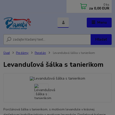
0
ks
za
0,00 EUR
Menu
Hľadať
Úvod
Pre dámy
Porcelán
Levanduľová šálka s tanierikom
Levanduľová šálka s tanierikom
Porclánová šálka s tanierikom, s motívom levandule v krásnej
darčekovej krabičke takisto s motívom levandule. Darčekové balenie