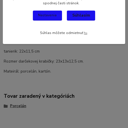
spodnej časti stránok.
Porclánová šálka s tanierikom, s motívom levandule v krásnej
darčekovej krabičke takisto s motívom levandule.
Súhlasím
Nastavenia
Darčekové balenie pozostáva z porcelánovej šálky a tanierika na
koláčik s motívom levandule.
Súhlas môžete odmietnuť
tu
.
Rozery: šálka:výška 6,5cm, priemer 8,5cm
tanierik: 22x11,5 cm
Rozmer darčekovej krabičky: 23x13x12,5 cm.
Mateirál: porcelán, kartón.
Tovar zaradený v kategóriách
Porcelán